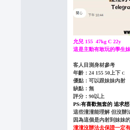
9
+
T
el
e
允兒 155 47kg C 22y
gr
這是主動有敢玩的學生
a
m
客人目測身材參考
:
年齡：24
155
50上下
C
@
優點：可以跟妹妹內射
o
缺點：無
n
評分：90以上
PS:有喜歡無套的 追求
s
這些潼潼能理解 但沒辦
9
因為這個是內射到妹妹
6
潼潼沒辦法去保證一定有
6