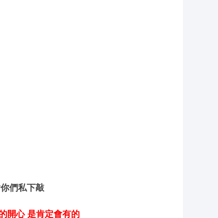
射你們私下敲
的開心 是肯定會有的