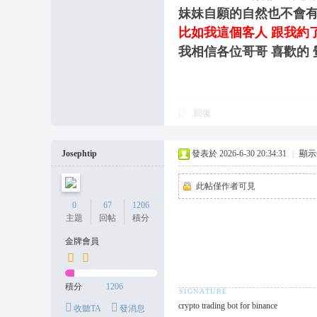
妹妹自願的自然也不會
比如我這個客人 跟我約
我相信各位哥哥 喜歡的
回復
Josephtip
發表於 2026-6-30 20:34:31
|
顯示
此帖僅作者可見
0
67
1206
主題
回帖
積分
金牌會員
積分
1206
crypto trading bot for binance
收聽TA
發消息