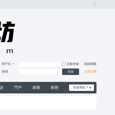
切
換
風
格
用戶名
自動登錄
找回密碼
登錄
密碼
立即註冊
讀
門戶
廣播
動態
快捷導航
日誌