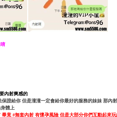
妹唷
想要內射爽感的
法保證給你 但是潼潼一定會給你最好的服務的妹妹 那內
的身體上
 畢竟 #無套內射 有懷孕風險 但是大部分你們互動起來玩