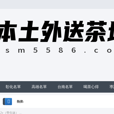
彰化名單
高雄名單
台南名單
喝茶心得
導
熱搜:
搜
2y（學生妹） ...