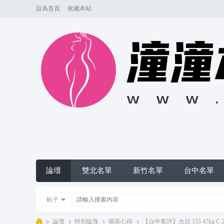
設為首頁
收藏本站
論壇
雙北名單
新竹名單
台中名單
帖子
»
論壇
›
特別版塊
›
喝茶心得
›
【台中客評】允兒 155 47kg C 2