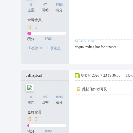
0
67
1206
主題
回帖
積分
金牌會員
積分
1206
crypto trading bot for binance
收聽TA
發消息
JeffreyKaf
發表於 2026-7-23 19:36:55
|
顯示
此帖僅作者可見
0
65
1098
主題
回帖
積分
金牌會員
積分
1098