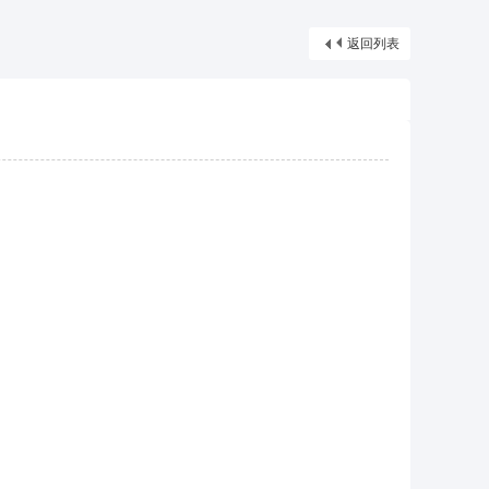
摩*舒壓*外送茶*喝茶*茶坊*小姐*妹妹*約會*無套*個工*魚*漁汛*魚訊*賴*服務*內容*出差
返回列表