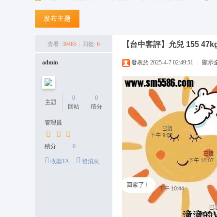
台
发布主题
灣
潼
【台中客評】允兒 155 47k
查看:
39485
|
回復:
6
潼
admin
發表於 2025-4-7 02:49:51
|
顯示
外
送
茶
0
0
主題
回帖
積分
坊
管理員
+
L
積分
0
in
收聽TA
發消息
e:
o
n
s