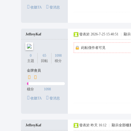
收聽TA
發消息
JeffreyKaf
發表於 2026-7-25 15:40:51
|
顯示
此帖僅作者可見
0
65
1098
主題
回帖
積分
金牌會員
積分
1098
收聽TA
發消息
JeffreyKaf
發表於
昨天 16:12
|
顯示全部樓