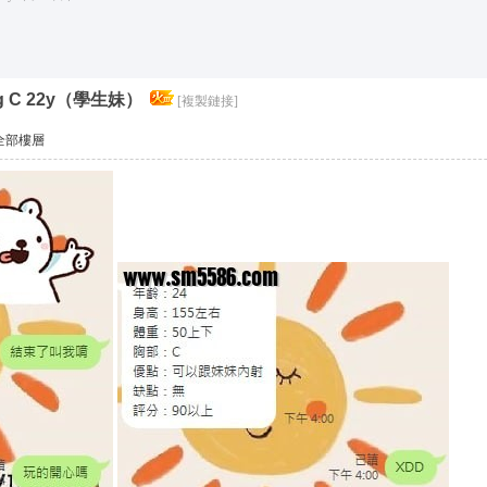
*活動*+賴*加賴*找小姐*Line*TG*telegram*約泡*定點*樓鳳*按
索
g C 22y（學生妹）
[複製鏈接]
全部樓層