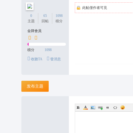
此帖僅作者可見
0
65
1098
主題
回帖
積分
金牌會員
積分
1098
收聽TA
發消息
发布主题