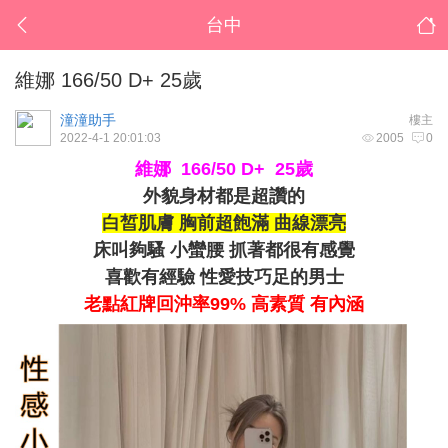
台中
維娜 166/50 D+ 25歲
潼潼助手
樓主
2022-4-1 20:01:03
2005
0
維娜 166/50 D+ 25歲
外貌身材都是超讚的
白皙肌膚 胸前超飽滿 曲線漂亮
床叫夠騷 小蠻腰 抓著都很有感覺
喜歡有經驗 性愛技巧足的男士
老點紅牌回沖率99% 高素質 有內涵