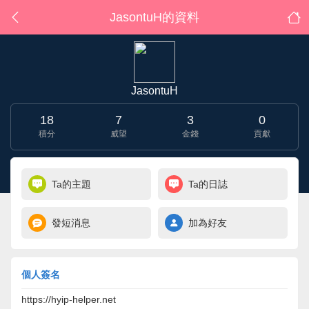
JasontuH的資料
JasontuH
18
7
3
0
積分
威望
金錢
貢獻
Ta的主題
Ta的日誌
發短消息
加為好友
個人簽名
https://hyip-helper.net