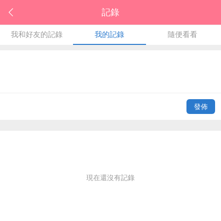
記錄
我和好友的記錄
我的記錄
隨便看看
發佈
現在還沒有記錄