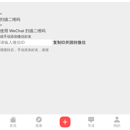
×
扫描二维码
×
使用 WeChat 扫描二维码
或手动添加微信好友
复制ID并跳转微信
请跳转后，手动添加好友，谢谢
首頁
搜索
导读
我的