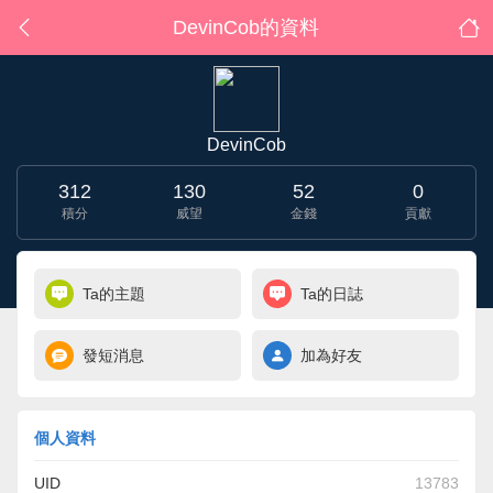
DevinCob的資料
DevinCob
312
130
52
0
積分
威望
金錢
貢獻
Ta的主題
Ta的日誌
發短消息
加為好友
個人資料
UID
13783