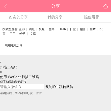
分享
好友的分享
我的分享
隨便看看
按類型查看:
全部
|
網址
|
視頻
|
音樂
|
Flash
|
日誌
|
相冊
|
圖片
|
投
票
|
用戶
|
帖子
|
文章
現在還沒分享
×
扫描二维码
×
使用 WeChat 扫描二维码
或手动添加微信好友
复制ID并跳转微信
请跳转后，手动添加好友，谢谢