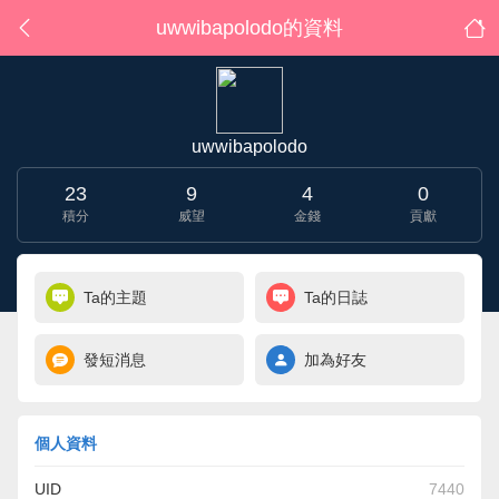
uwwibapolodo的資料
uwwibapolodo
23
9
4
0
積分
威望
金錢
貢獻
Ta的主題
Ta的日誌
發短消息
加為好友
個人資料
UID
7440