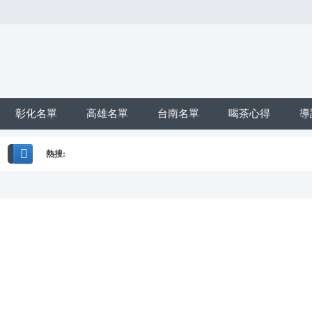
彰化名單
高雄名單
台南名單
喝茶心得
導
熱搜:
搜
*活動*+賴*加賴*找小姐*Line*TG*telegram*約泡*定點*樓鳳*按
索