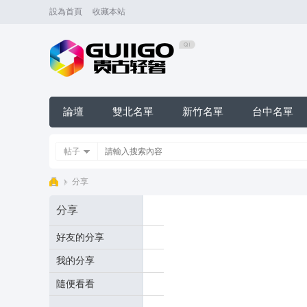
設為首頁
收藏本站
論壇
雙北名單
新竹名單
台中名單
帖子
›
分享
台
分享
灣
好友的分享
潼
潼
我的分享
外
隨便看看
送