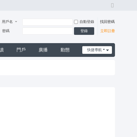
切
換
風
用戶名
自動登錄
找回密碼
格
登錄
密碼
立即註冊
讀
門戶
廣播
動態
快捷導航
日誌
摩*舒壓*外送茶*喝茶*茶坊*小姐*妹妹*約會*無套*個工*魚*漁汛*魚訊*賴*服務*內容*出差