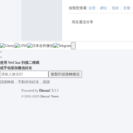
茶
按類型查看:
全部
|
網址
|
視頻
|
音樂
|
坊
現在還沒分享
+
L
in
e:
×
×
o
使用 WeChat 扫描二维碼
n
或手动添加微信好友
複製ID並跳轉微信
s
請跳轉後，手動添加好友，謝謝
9
Powered by
Discuz!
X3.5
+
© 2001-2025
Discuz! Team
.
T
el
e
gr