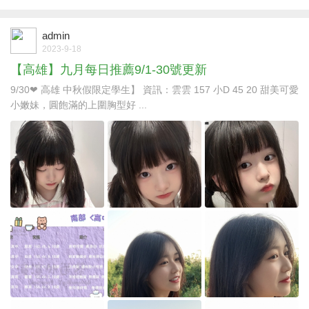
admin
2023-9-18
【高雄】九月每日推薦9/1-30號更新
9/30❤ 高雄 中秋假限定學生】 資訊：雲雲 157 小D 45 20 甜美可愛
小嫩妹，圓飽滿的上圍胸型好 ...