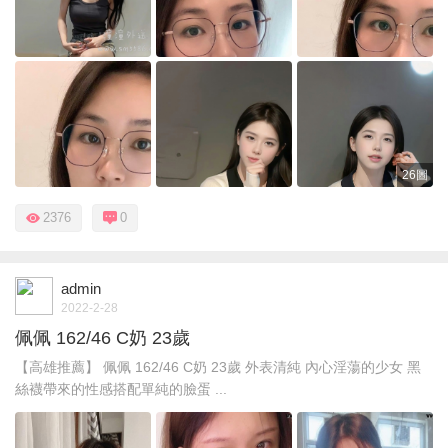
26圖
2376
0
admin
2022-2-28
佩佩 162/46 C奶 23歲
【高雄推薦】 佩佩 162/46 C奶 23歲 外表清純 內心淫蕩的少女 黑
絲襪帶來的性感搭配單純的臉蛋 ...