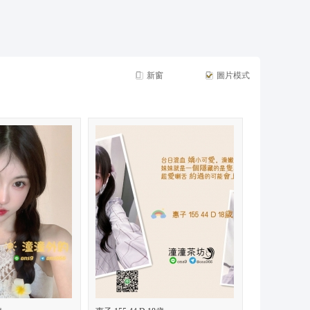
摩*舒壓*外送茶*喝茶*茶坊*小姐*妹妹*約會*無套*個工*魚*漁汛*魚訊*賴*服務*內容*出差
新窗
圖片模式