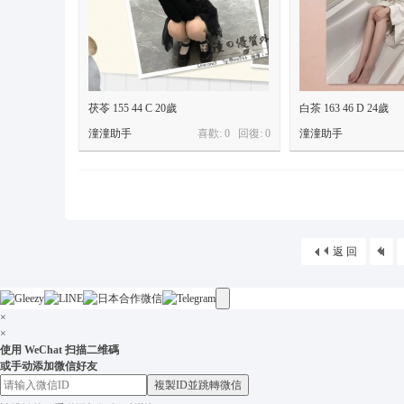
茯苓 155 44 C 20歲
白茶 163 46 D 24歲
潼潼助手
喜歡: 0 回復:
0
潼潼助手
返 回
×
×
使用 WeChat 扫描二维碼
或手动添加微信好友
複製ID並跳轉微信