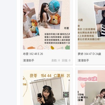
布蕾 162 48 E 26
夢婷 164 47 D 24歲
潼潼助手
喜歡: 0 回復:
0
潼潼助手