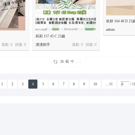
依婷 164 48 D 23
admin
莉莉 157 45 C 23歲
喜歡: 0 回復:
0
潼潼助手
喜歡: 0 回復:
0
加載中...
1
2
3
4
5
6
7
8
9
10
... 11
/ 1