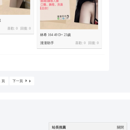
歲
喜歡: 0 回復:
0
林希 164 49 D+ 23歲
潼潼助手
喜歡: 0 回復:
0
1 頁
下一頁
站長推薦
關閉