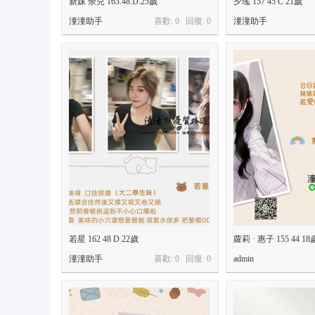
新妹 余兒 163.48.D.25歲
夕瑤 157 45 C 21歲
9
潼潼助手
喜歡: 0 回復:
0
潼潼助手
+
T
el
e
gr
a
m
:
@
o
n
若星 162 48 D 22歲
蘿莉 · 惠子 155 44 18
s
潼潼助手
喜歡: 0 回復:
0
admin
9
6
6