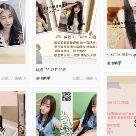
小柚 158 46 D+cu
潼潼助手
錦鯉 155 42 D 20歲
喜歡: 0 回復:
0
潼潼助手
喜歡: 0 回復:
0