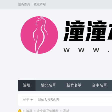
設為首頁
收藏本站
論壇
雙北名單
新竹名單
台中名單
帖子
»
論壇
›
北中南正妹班表
›
高雄