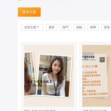
台
发布主题
灣
潼
潼
全部主題
最新
熱門
熱帖
精華
更多
外
送
茶
坊
+
L
in
e:
o
n
s