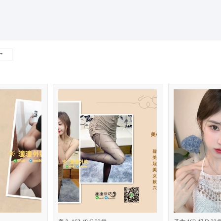
*活動*+賴*加賴*找小姐*Line*TG*telegram*約泡*定點*樓鳳*按
索