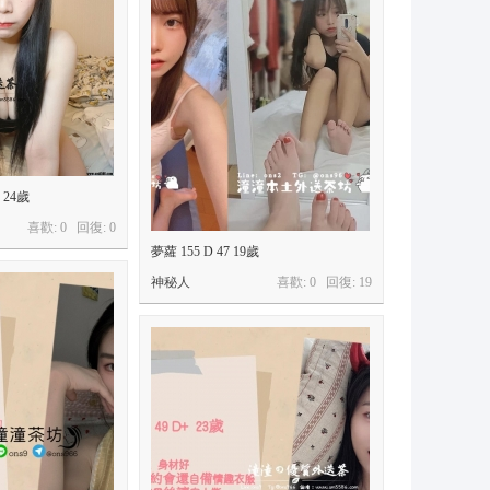
p 24歲
喜歡: 0 回復:
0
夢蘿 155 D 47 19歲
神秘人
喜歡: 0 回復:
19