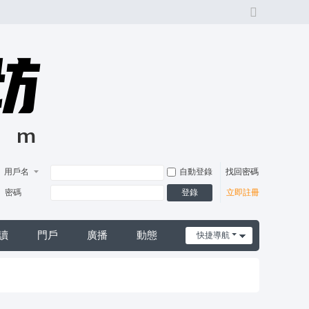
切
換
風
格
用戶名
自動登錄
找回密碼
登錄
密碼
立即註冊
讀
門戶
廣播
動態
快捷導航
日誌