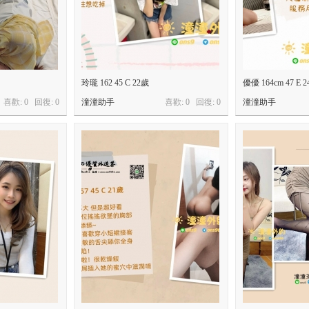
玲瓏 162 45 C 22歲
優優 164cm 47 E 
喜歡: 0 回復:
0
潼潼助手
喜歡: 0 回復:
0
潼潼助手