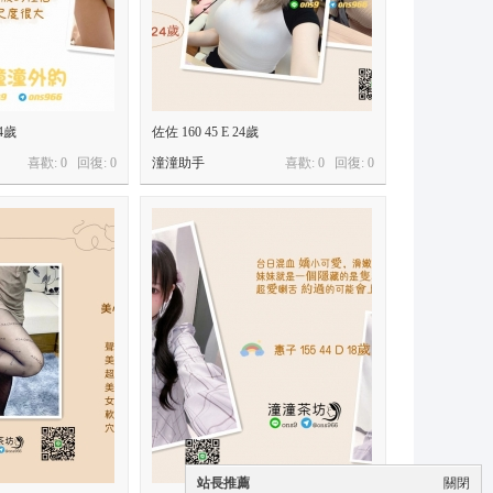
24歲
佐佐 160 45 E 24歲
喜歡: 0 回復:
0
潼潼助手
喜歡: 0 回復:
0
站長推薦
關閉