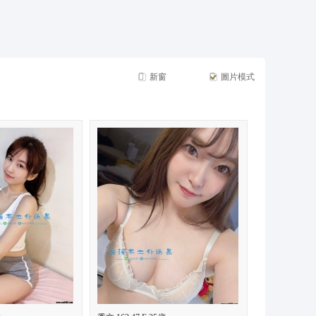
摩*舒壓*外送茶*喝茶*茶坊*小姐*妹妹*約會*無套*個工*魚*漁汛*魚訊*賴*服務*內容*出差
新窗
圖片模式