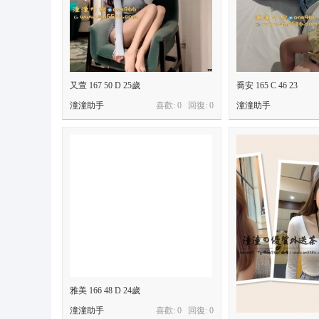
又萱 167 50 D 25歲
喬安 165 C 46 23
潼潼助手
喜歡: 0 回復:
0
潼潼助手
雅美 166 48 D 24歲
潼潼助手
喜歡: 0 回復:
0