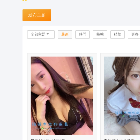
台
发布主题
灣
潼
潼
全部主題
最新
熱門
熱帖
精華
更多
外
送
茶
坊
+
L
in
e:
o
n
s