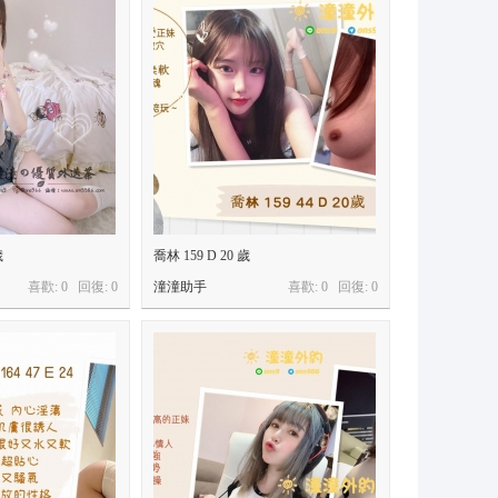
歲
喬林 159 D 20 歲
喜歡: 0 回復:
0
潼潼助手
喜歡: 0 回復:
0