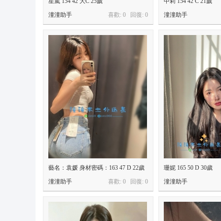
星嵐 154 42 大C 25歲
中莉 154 42 C 21歲
9
潼潼助手
喜歡: 0 回復:
0
潼潼助手
+
T
el
e
gr
a
m
:
@
o
n
藝名：袁媛 身材密碼：163 47 D 22歲
珊妮 165 50 D 30歲
s
潼潼助手
喜歡: 0 回復:
0
潼潼助手
9
6
6