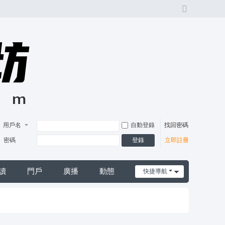
切
換
風
格
用戶名
自動登錄
找回密碼
登錄
密碼
立即註冊
讀
門戶
廣播
動態
快捷導航
日誌