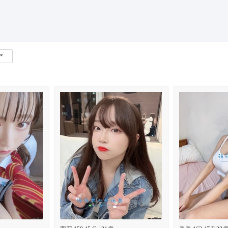
*活動*+賴*加賴*找小姐*Line*TG*telegram*約泡*定點*樓鳳*按
索