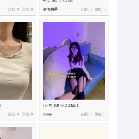
歲
秀文 163 47 E 25歲
喜歡: 0 回復:
0
潼潼助手
喜歡: 0 回復:
0
歲
[ 伊然 168 49 D 23歲 ]
喜歡: 0 回復:
0
admin
喜歡: 0 回復:
0