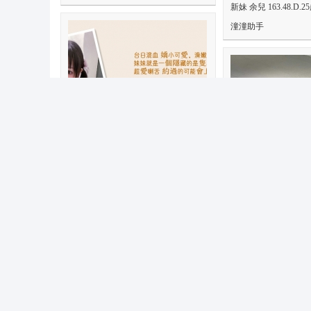
新妹 余兒 163.48.D.2
潼潼助手
蘿莉 · 惠子 155 44 18歲
admin
喜歡: 0 回復:
0
妙妙 155 43 C cup 22
潼潼助手