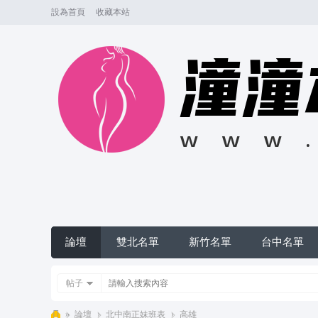
設為首頁
收藏本站
論壇
雙北名單
新竹名單
台中名單
帖子
»
論壇
›
北中南正妹班表
›
高雄