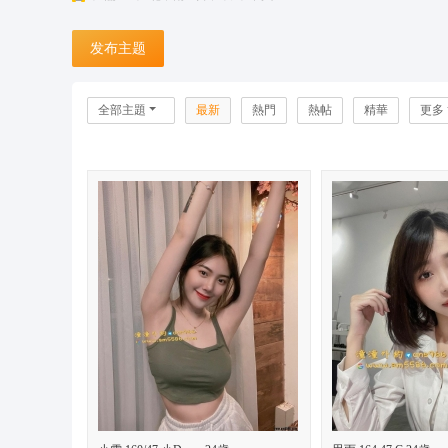
台
发布主题
灣
潼
潼
全部主題
最新
熱門
熱帖
精華
更多
外
送
茶
坊
+
L
in
e:
o
n
s