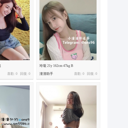
歲
玲瓏 21y 162cm 47kg B
喜歡: 0 回復:
0
潼潼助手
喜歡: 0 回復:
0