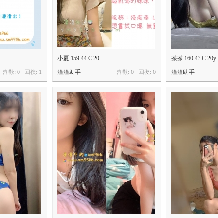
小夏 159 44 C 20
茶茶 160 43 C 20y
喜歡: 0 回復:
1
潼潼助手
喜歡: 0 回復:
0
潼潼助手