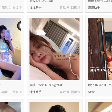
貝拉155 43 C 19歲
拉拉 158/46 Ccup 
喜歡: 0 回復:
0
潼潼助手
喜歡: 0 回復:
0
潼潼助手
y
蜜桃 165cm D+/47kg/26歲
婷兒 160/47 D+ 2
喜歡: 0 回復:
0
潼潼助手
喜歡: 0 回復:
0
admin