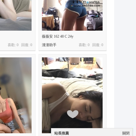
薇薇安 162 48 C 24y
喜歡: 0 回復:
0
潼潼助手
喜歡: 0 回復:
0
站長推薦
關閉