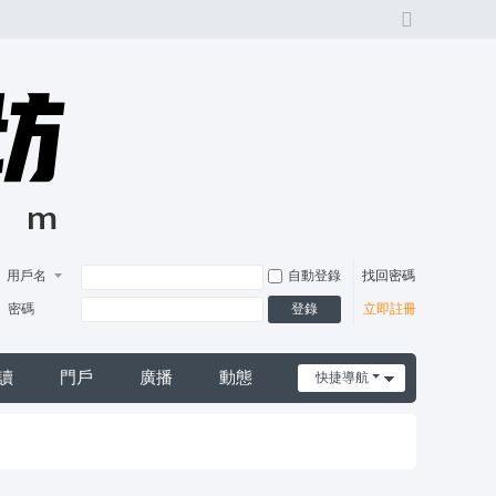
切
換
風
格
用戶名
自動登錄
找回密碼
登錄
密碼
立即註冊
讀
門戶
廣播
動態
快捷導航
日誌