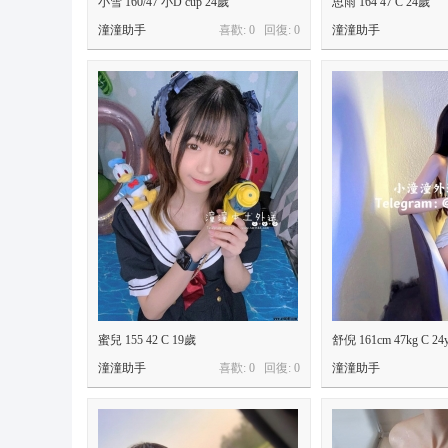
小雪 160/47 小D cup 24歲
思雨 164 47 C 24歲
9
潼潼助手
喜歡: 0 回復:
0
潼潼助手
+
T
el
e
gr
a
m
:
@
o
n
蜜兒 155 42 C 19歲
舒倪 161cm 47kg C 24
s
潼潼助手
喜歡: 0 回復:
0
潼潼助手
9
6
6