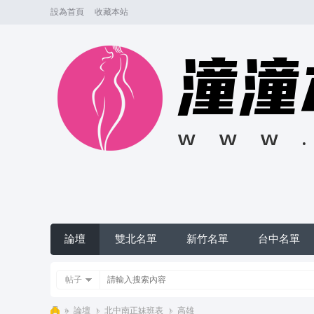
設為首頁
收藏本站
論壇
雙北名單
新竹名單
台中名單
帖子
»
論壇
›
北中南正妹班表
›
高雄