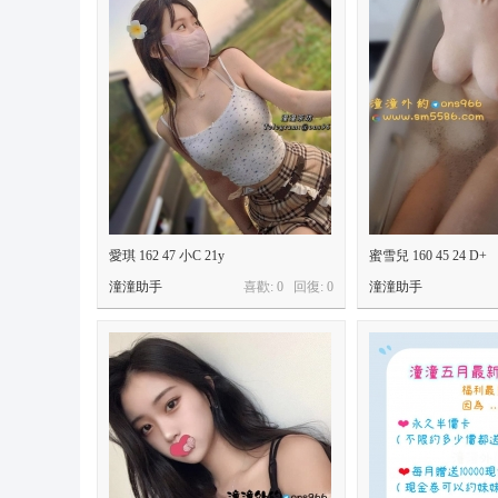
愛琪 162 47 小C 21y
蜜雪兒 160 45 24 D+
潼潼助手
喜歡: 0 回復:
0
潼潼助手