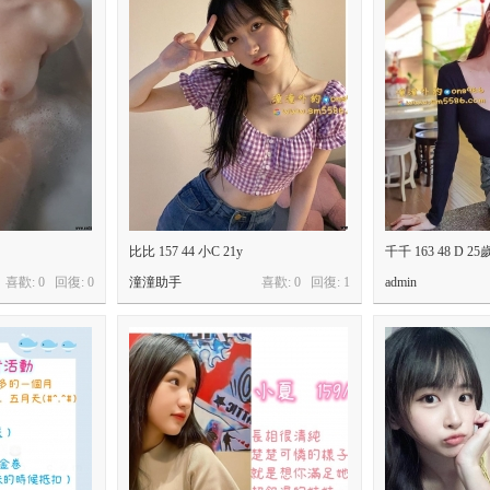
比比 157 44 小C 21y
千千 163 48 D 25
喜歡: 0 回復:
0
潼潼助手
喜歡: 0 回復:
1
admin