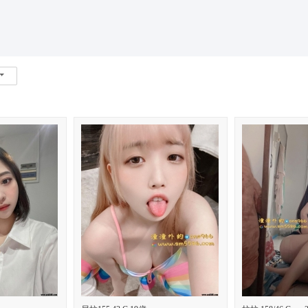
*活動*+賴*加賴*找小姐*Line*TG*telegram*約泡*定點*樓鳳*按
索