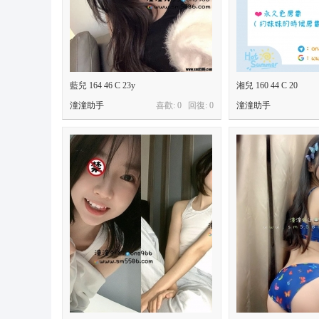
藍兒 164 46 C 23y
湘兒 160 44 C 20
潼潼助手
喜歡: 0 回復:
0
潼潼助手