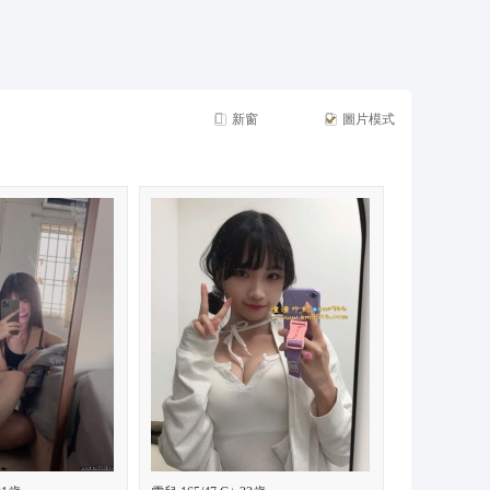
摩*舒壓*外送茶*喝茶*茶坊*小姐*妹妹*約會*無套*個工*魚*漁汛*魚訊*賴*服務*內容*出差
新窗
圖片模式