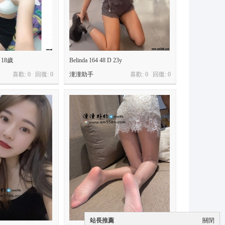
 18歲
Belinda 164 48 D 23y
喜歡: 0 回復:
0
潼潼助手
喜歡: 0 回復:
0
站長推薦
關閉