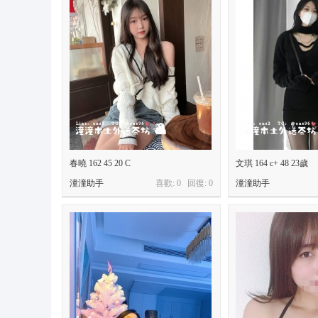
春曉 162 45 20 C
文琪 164 c+ 48 23歲
潼潼助手
喜歡: 0 回復:
0
潼潼助手