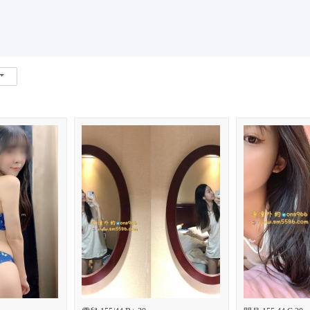
*活動*+賴*加賴*找小姐*Line*TG*telegram*約泡*定點*樓鳳*按
索