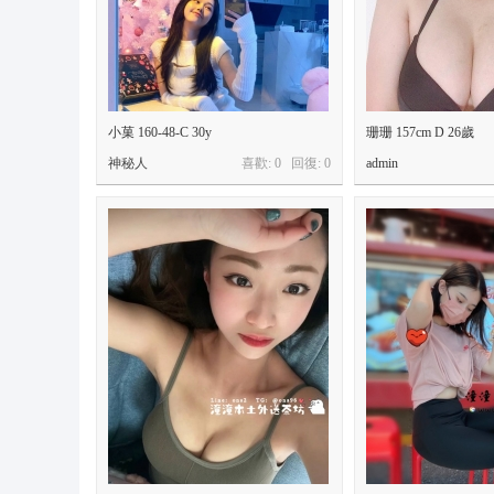
小菓 160-48-C 30y
珊珊 157cm D 26歲
神秘人
喜歡: 0 回復:
0
admin