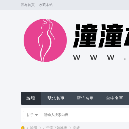
設為首頁
收藏本站
論壇
雙北名單
新竹名單
台中名單
帖子
»
論壇
›
北中南正妹班表
›
高雄