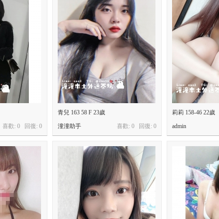
青兒 163 58 F 23歲
莉莉 158-46 22歲
喜歡: 0 回復:
0
潼潼助手
喜歡: 0 回復:
0
admin