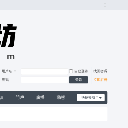
切
換
風
格
用戶名
自動登錄
找回密碼
登錄
密碼
立即註冊
讀
門戶
廣播
動態
快捷導航
日誌