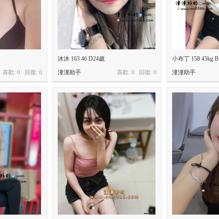
沐沐 163 46 D24歲
小布丁 158 45kg B
喜歡: 0 回復:
0
潼潼助手
喜歡: 0 回復:
0
潼潼助手