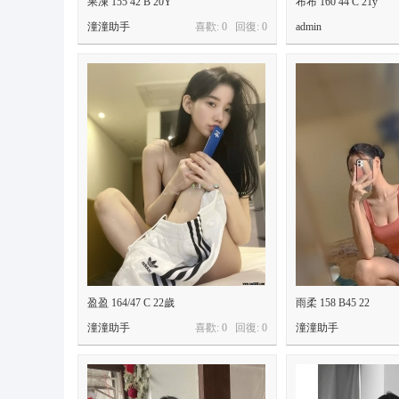
果凍 155 42 B 20Y
布布 160 44 C 21y
9
潼潼助手
喜歡: 0 回復:
0
admin
+
T
el
e
gr
a
m
:
@
o
n
盈盈 164/47 C 22歲
雨柔 158 B45 22
s
潼潼助手
喜歡: 0 回復:
0
潼潼助手
9
6
6