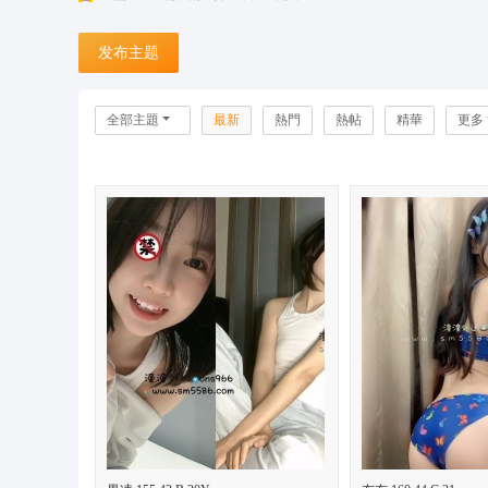
台
发布主题
灣
潼
潼
全部主題
最新
熱門
熱帖
精華
更多
外
送
茶
坊
+
L
in
e:
o
n
s