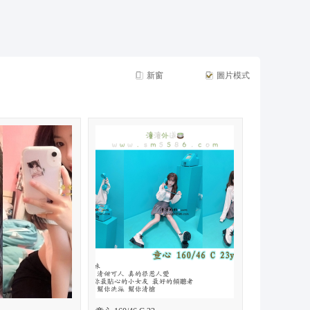
摩*舒壓*外送茶*喝茶*茶坊*小姐*妹妹*約會*無套*個工*魚*漁汛*魚訊*賴*服務*內容*出差
新窗
圖片模式