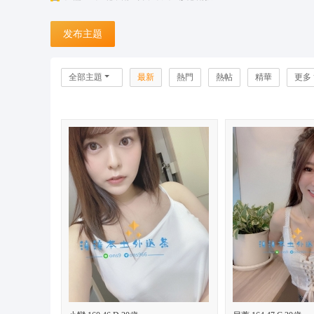
台
发布主题
灣
潼
潼
全部主題
最新
熱門
熱帖
精華
更多
外
送
茶
坊
+
L
in
e:
o
n
s