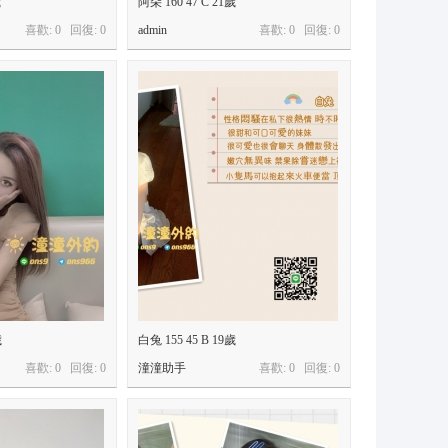
歲
阿朵 160 47 C 21歲
喜歡: 0 回復:
0
admin
喜歡: 0 回復:
0
歲
白兔 155 45 B 19歲
喜歡: 0 回復:
0
潼潼助手
喜歡: 0 回復:
0