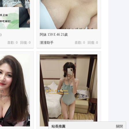
）
阿妹 159 E 46 21歲
喜歡: 0 回復:
0
潼潼助手
喜歡: 0 回復:
0
站長推薦
關閉