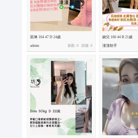
凱琳 164 47 D 24歲
婉兒 160 44 B 21歲
admin
喜歡: 0 回復:
0
潼潼助手