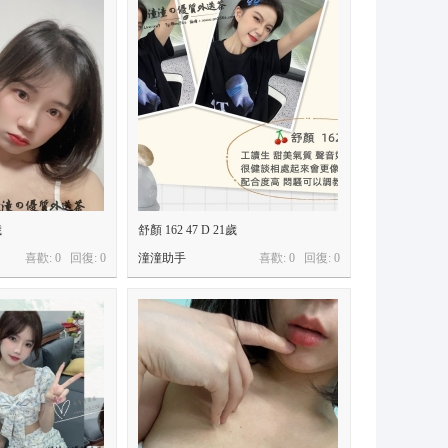
歲
舒顏 162 47 D 21歲
喜歡: 0 回復:
0
潼潼助手
喜歡: 0 回復:
0