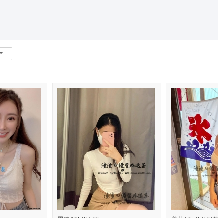
*活動*+賴*加賴*找小姐*Line*TG*telegram*約泡*定點*樓鳳*按
索