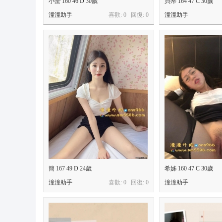
小蠻 160 46 D 30歲
貝蒂 164 47 C 30歲
9
潼潼助手
喜歡: 0 回復:
0
潼潼助手
+
T
el
e
gr
a
m
:
@
o
n
簡 167 49 D 24歲
希姊 160 47 C 30歲
s
潼潼助手
喜歡: 0 回復:
0
潼潼助手
9
6
6