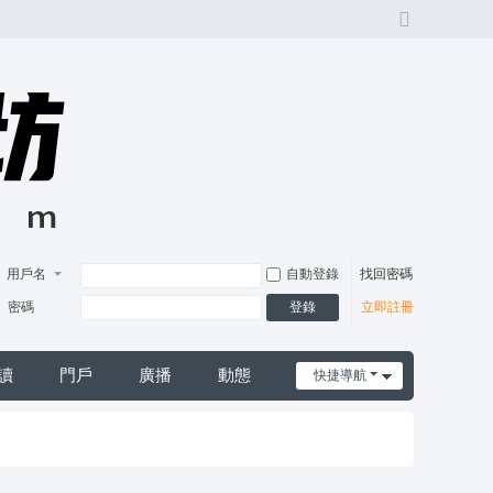
切
換
風
格
用戶名
自動登錄
找回密碼
登錄
密碼
立即註冊
讀
門戶
廣播
動態
快捷導航
日誌