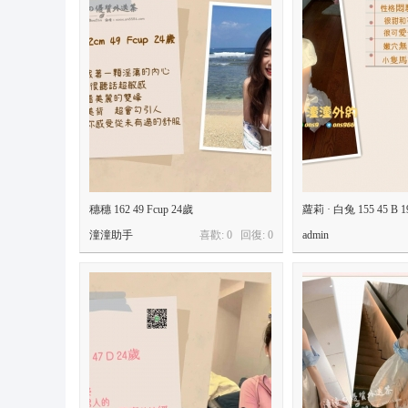
穗穗 162 49 Fcup 24歲
蘿莉 · 白兔 155 45 B 
潼潼助手
喜歡: 0 回復:
0
admin