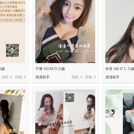
19歲
子琳 162/48 D 25歲
米塔 160 47 C 21
喜歡: 0 回復:
0
潼潼助手
喜歡: 0 回復:
0
潼潼助手