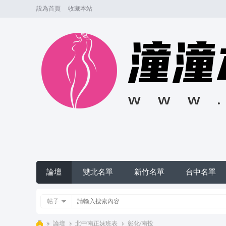
設為首頁
收藏本站
論壇
雙北名單
新竹名單
台中名單
帖子
»
論壇
›
北中南正妹班表
›
彰化/南投