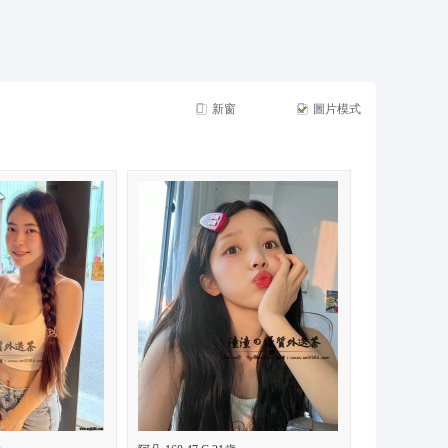
摩*舒壓*外送茶*喝茶*茶坊*小姐*妹妹*約會*無套*個工*魚*漁汛*魚訊*賴*服務*內容*出差
新窗
圖片模式