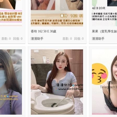
香玲 162 50 E 30歲
果果（貧乳學生妹
喜歡: 0 回復:
0
潼潼助手
喜歡: 0 回復:
0
潼潼助手