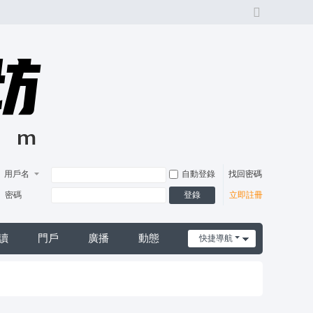
切
換
風
格
用戶名
自動登錄
找回密碼
登錄
密碼
立即註冊
讀
門戶
廣播
動態
快捷導航
日誌