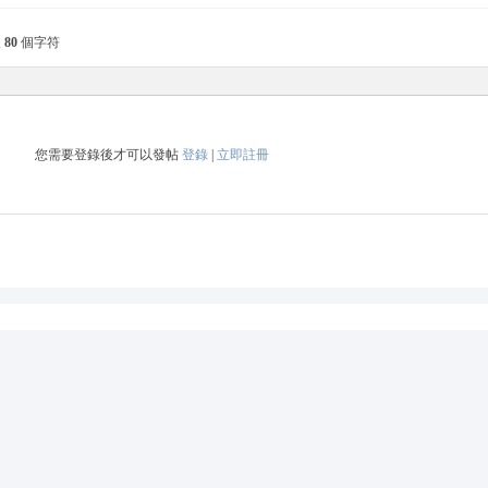
入
80
個字符
您需要登錄後才可以發帖
登錄
|
立即註冊