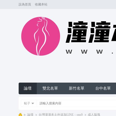
設為首頁
收藏本站
論壇
雙北名單
新竹名單
台中名單
帖子
»
論壇
›
台灣潼潼本土外送加LINE：ons9
›
成人版塊