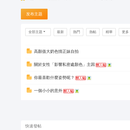
台
发布主题
灣
潼
潼
全部主題
最新
熱門
熱帖
精華
更多
外
送
高顏值大奶色情正妹自拍
茶
關於女性「影響私密處顏色」主因
坊
+
你最喜歡什麼姿勢呢？
L
一個小小的意外
in
e:
o
n
s
快速發帖