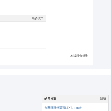
高級模式
本版積分規則
站長推薦
關閉
台灣潼潼外送茶LINE：ons9
手機版
|
潼潼LINE：ons9