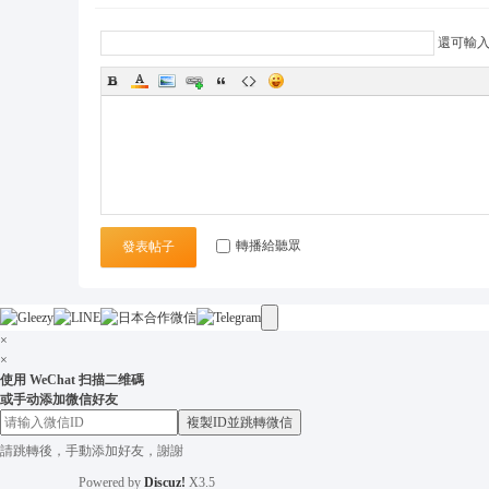
9
+
還可輸
T
el
e
gr
a
m
轉播給聽眾
發表帖子
:
@
o
×
n
×
使用 WeChat 扫描二维碼
s
或手动添加微信好友
9
複製ID並跳轉微信
請跳轉後，手動添加好友，謝謝
6
Powered by
Discuz!
X3.5
6