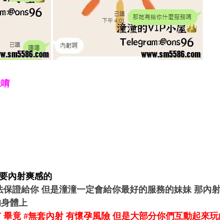
妹唷
想要內射爽感的
法保證給你 但是潼潼一定會給你最好的服務的妹妹 那內
的身體上
 畢竟 #無套內射 有懷孕風險 但是大部分你們互動起來玩