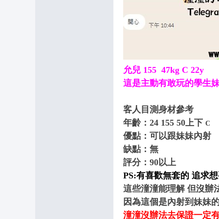
9
+
T
el
e
允兒 155 47kg C 22y
gr
這是主動有敢玩的學生
a
m
客人目測身材參考
:
年齡：24
155
50上下
C
@
優點：可以跟妹妹內射
o
缺點：無
n
評分：90以上
PS:有喜歡無套的 追求
s
這些潼潼能理解 但沒辦
9
因為這個是內射到妹妹
6
潼潼沒辦法去保證一定有
6