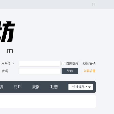
切
換
風
格
用戶名
自動登錄
找回密碼
登錄
密碼
立即註冊
讀
門戶
廣播
動態
快捷導航
日誌