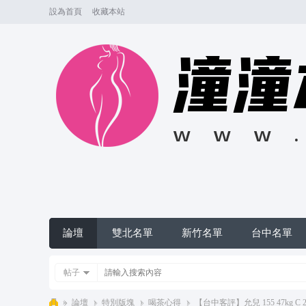
設為首頁
收藏本站
論壇
雙北名單
新竹名單
台中名單
帖子
»
論壇
›
特別版塊
›
喝茶心得
›
【台中客評】允兒 155 47kg C 2