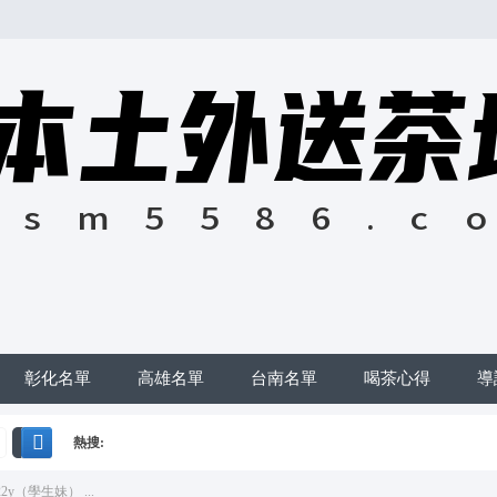
彰化名單
高雄名單
台南名單
喝茶心得
導
熱搜:
搜
2y（學生妹） ...