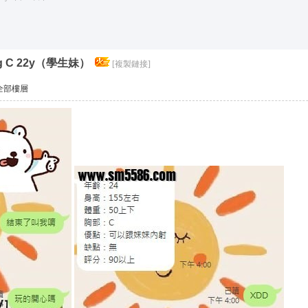
*活動*+賴*加賴*找小姐*Line*TG*telegram*約泡*定點*樓鳳*按
索
g C 22y（學生妹）
[複製鏈接]
全部樓層