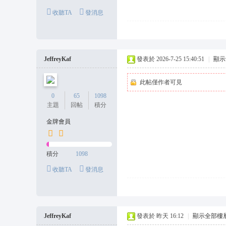
收聽TA
發消息
JeffreyKaf
發表於 2026-7-25 15:40:51
|
顯示
此帖僅作者可見
0
65
1098
主題
回帖
積分
金牌會員
積分
1098
收聽TA
發消息
JeffreyKaf
發表於
昨天 16:12
|
顯示全部樓