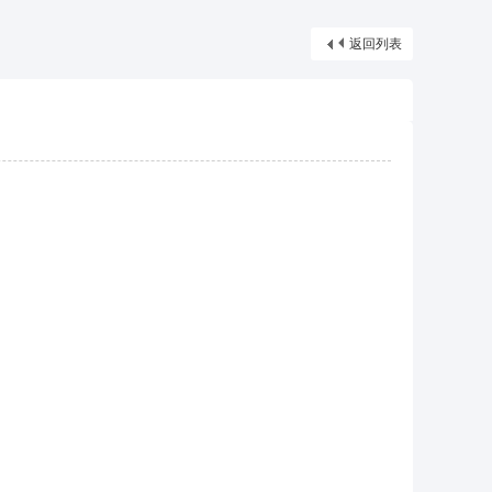
摩*舒壓*外送茶*喝茶*茶坊*小姐*妹妹*約會*無套*個工*魚*漁汛*魚訊*賴*服務*內容*出差
返回列表