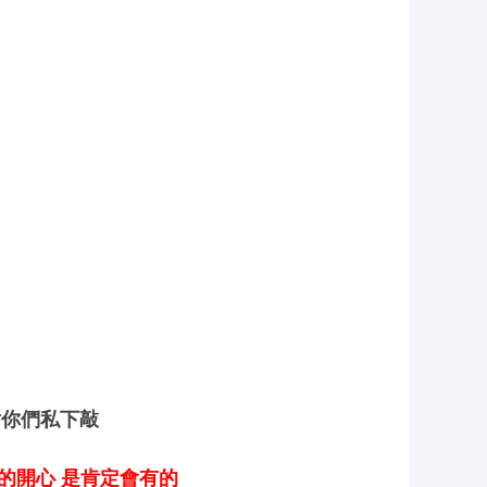
射你們私下敲
的開心 是肯定會有的