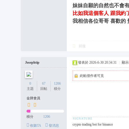
妹妹自願的自然也不會
比如我這個客人 跟我約
我相信各位哥哥 喜歡的
回復
Josephtip
發表於 2026-6-30 20:34:31
|
顯示
此帖僅作者可見
0
67
1206
主題
回帖
積分
金牌會員
積分
1206
crypto trading bot for binance
收聽TA
發消息