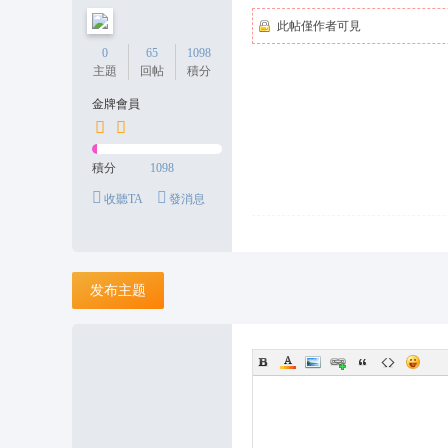
此帖僅作者可見
0
65
1098
主題
回帖
積分
金牌會員
積分
1098
收聽TA
發消息
发布主题