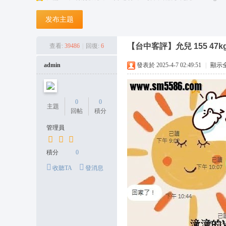
台
发布主题
灣
潼
【台中客評】允兒 155 47k
查看:
39486
|
回復:
6
潼
admin
發表於 2025-4-7 02:49:51
|
顯示
外
送
茶
0
0
主題
回帖
積分
坊
管理員
+
L
積分
0
in
收聽TA
發消息
e:
o
n
s