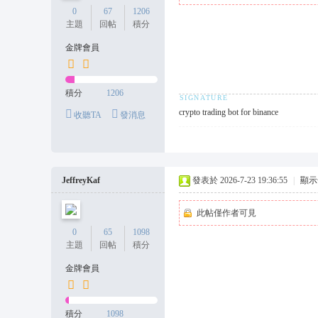
0
67
1206
主題
回帖
積分
金牌會員
積分
1206
crypto trading bot for binance
收聽TA
發消息
JeffreyKaf
發表於 2026-7-23 19:36:55
|
顯示
此帖僅作者可見
0
65
1098
主題
回帖
積分
金牌會員
積分
1098