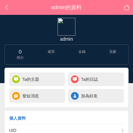
admin的資料
admin
0
威望
金錢
貢獻
積分
Ta的主題
Ta的日誌
發短消息
加為好友
個人資料
UID
1