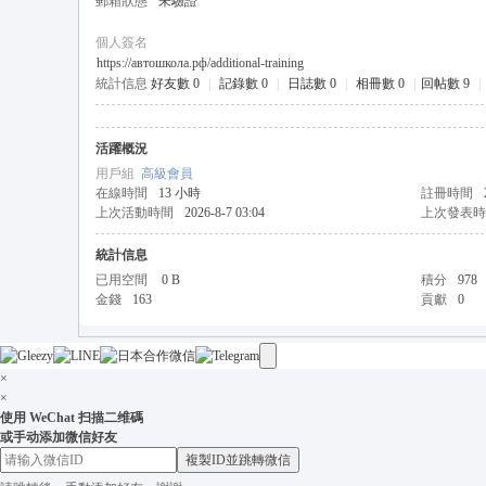
郵箱狀態
未驗證
茶
個人簽名
坊
https://автошкола.рф/additional-training
+
統計信息
好友數 0
|
記錄數 0
|
日誌數 0
|
相冊數 0
|
回帖數 9
|
L
in
活躍概況
用戶組
高級會員
e:
在線時間
13 小時
註冊時間
o
上次活動時間
2026-8-7 03:04
上次發表時
n
統計信息
s
已用空間
0 B
積分
978
金錢
163
貢獻
0
9
+
T
×
×
el
使用 WeChat 扫描二维碼
e
或手动添加微信好友
複製ID並跳轉微信
gr