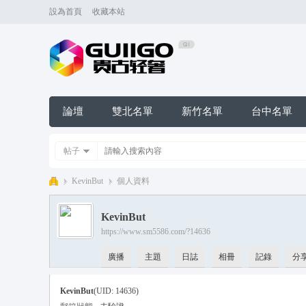
設為首頁
收藏本站
論壇
雙北名單
新竹名單
台中名單
帖子
›
KevinBut
›
個人資料
台
KevinBut
灣
https://www.sm5586.com/?14636
潼
廣播
主題
日誌
相冊
記錄
分
潼
外
KevinBut
(UID: 14636)
送