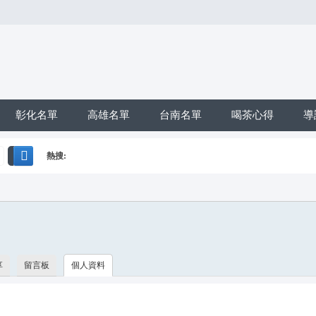
彰化名單
高雄名單
台南名單
喝茶心得
導
熱搜:
搜
*活動*+賴*加賴*找小姐*Line*TG*telegram*約泡*定點*樓鳳*按
索
享
留言板
個人資料