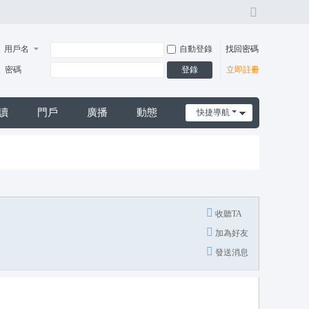
切
換
風
用戶名
自動登錄
找回密碼
格
登錄
密碼
立即註冊
讀
門戶
廣播
動態
快捷導航
日誌
摩*舒壓*外送茶*喝茶*茶坊*小姐*妹妹*約會*無套*個工*魚*漁汛*魚訊*賴*服務*內容*出差
收聽TA
加為好友
發送消息