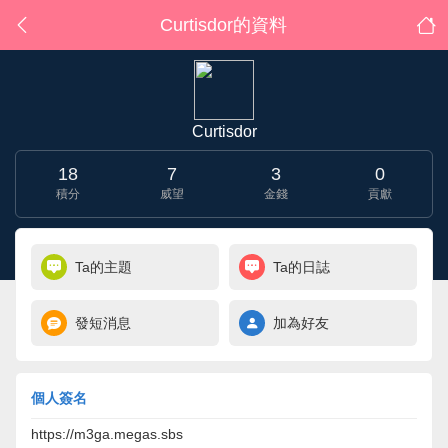
Curtisdor的資料
Curtisdor
18
7
3
0
積分
威望
金錢
貢獻
Ta的主題
Ta的日誌
發短消息
加為好友
個人簽名
https://m3ga.megas.sbs