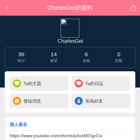
CharlesGet的資料
CharlesGet
36
14
6
0
積分
威望
金錢
貢獻
Ta的主題
Ta的日誌
發短消息
加為好友
個人簽名
https://www.youtube.com/shorts/p4noMt7gxCw