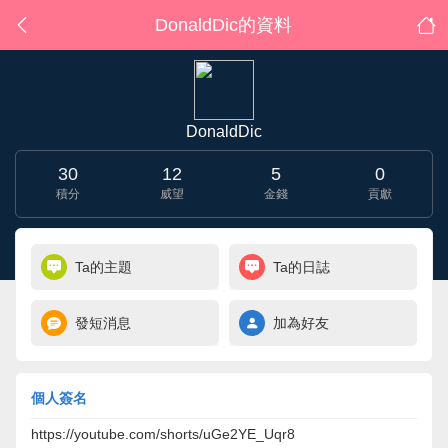
DonaldDic的資料
DonaldDic
30
12
5
0
積分
威望
金錢
貢獻
Ta的主題
Ta的日誌
發短消息
加為好友
個人簽名
https://youtube.com/shorts/uGe2YE_Uqr8