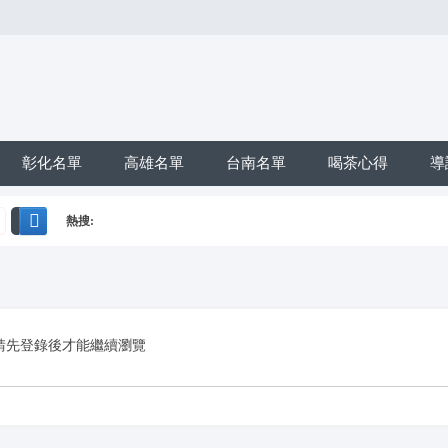
彰化名單
高雄名單
台南名單
喝茶心得
導
熱搜:
搜
*活動*+賴*加賴*找小姐*Line*TG*telegram*約泡*定點*樓鳳*按
索
請先登錄後才能繼續瀏覽