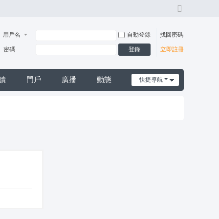
切
換
風
用戶名
自動登錄
找回密碼
格
登錄
密碼
立即註冊
讀
門戶
廣播
動態
快捷導航
日誌
摩*舒壓*外送茶*喝茶*茶坊*小姐*妹妹*約會*無套*個工*魚*漁汛*魚訊*賴*服務*內容*出差