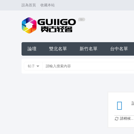
設為首頁
收藏本站
論壇
雙北名單
新竹名單
台中名單
帖子
請稍候...