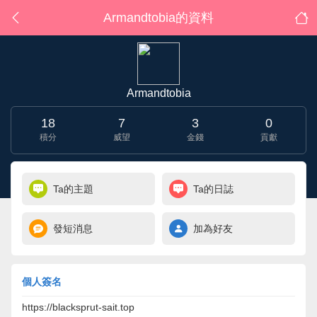
Armandtobia的資料
Armandtobia
18
7
3
0
積分
威望
金錢
貢獻
Ta的主題
Ta的日誌
發短消息
加為好友
個人簽名
https://blacksprut-sait.top