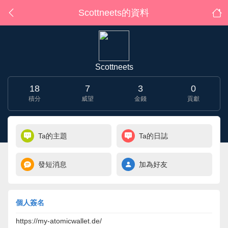
Scottneets的資料
Scottneets
18
7
3
0
積分
威望
金錢
貢獻
Ta的主題
Ta的日誌
發短消息
加為好友
個人簽名
https://my-atomicwallet.de/