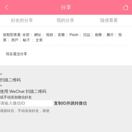
分享
好友的分享
我的分享
隨便看看
按類型查看:
全部
|
網址
|
視頻
|
音樂
|
Flash
|
日誌
|
相冊
|
圖片
|
投
票
|
用戶
|
帖子
|
文章
現在還沒分享
×
扫描二维码
×
使用 WeChat 扫描二维码
或手动添加微信好友
复制ID并跳转微信
请跳转后，手动添加好友，谢谢