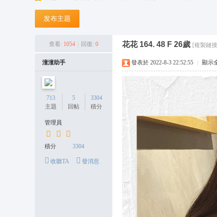
台
发布主题
灣
潼
花花 164. 48 F 26歲
查看:
1054
|
回復:
0
[複製鏈接
潼
潼潼助手
發表於 2022-8-3 22:52:55
|
顯示
外
送
茶
713
5
3304
主題
回帖
積分
坊
管理員
+
L
積分
3304
in
收聽TA
發消息
e:
o
n
s