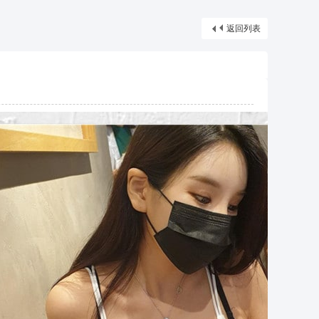
摩*舒壓*外送茶*喝茶*茶坊*小姐*妹妹*約會*無套*個工*魚*漁汛*魚訊*賴*服務*內容*出差
返回列表