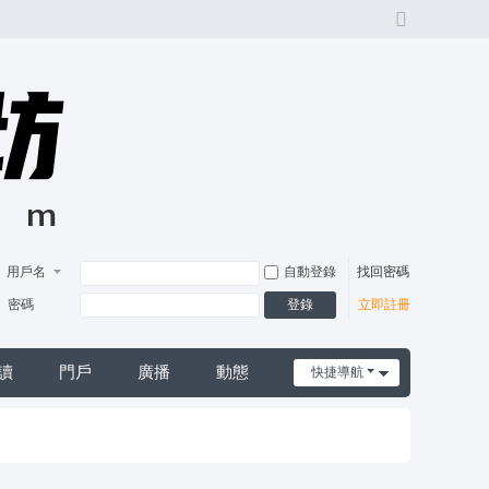
切
換
風
格
用戶名
自動登錄
找回密碼
登錄
密碼
立即註冊
讀
門戶
廣播
動態
快捷導航
日誌