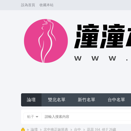
設為首頁
收藏本站
論壇
雙北名單
新竹名單
台中名單
帖子
»
論壇
›
北中南正妹班表
›
台中
›
花花 164. 48 F 26歲