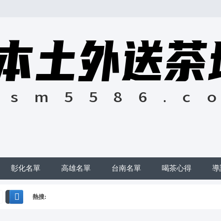
彰化名單
高雄名單
台南名單
喝茶心得
導
熱搜:
搜