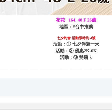
花花 164. 48 F 26歲
地區：#台中推薦
七夕約會 活動限時到 4號
活動：① 七夕伴遊一天
活動：② 優惠2K-6K
活動：③ 雙飛卡