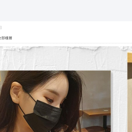
*活動*+賴*加賴*找小姐*Line*TG*telegram*約泡*定點*樓鳳*按
索
]
全部樓層