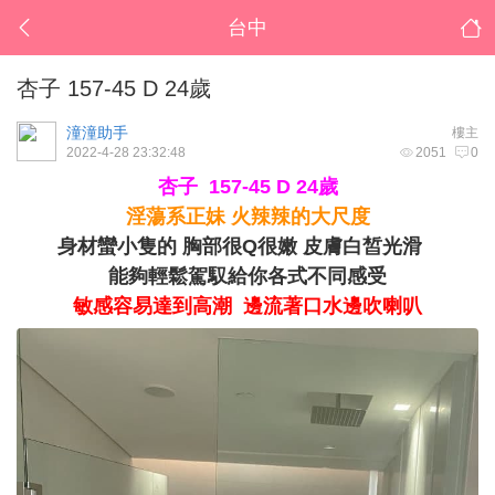
台中
杏子 157-45 D 24歲
潼潼助手
樓主
2022-4-28 23:32:48
2051
0
杏子 157-45 D 24歲
淫蕩系正妹 火辣辣的大尺度
身材蠻小隻的 胸部很Q很嫩 皮膚白皙光滑
能夠輕鬆駕馭給你各式不同感受
敏感容易達到高潮 邊流著口水邊吹喇叭