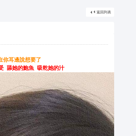
摩*舒壓*外送茶*喝茶*茶坊*小姐*妹妹*約會*無套*個工*魚*漁汛*魚訊*賴*服務*內容*出差
返回列表
音在你耳邊說想要了
受 舔她的鮑魚 吸乾她的汁