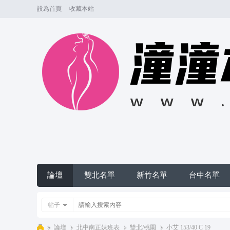
設為首頁
收藏本站
論壇
雙北名單
新竹名單
台中名單
帖子
»
論壇
›
北中南正妹班表
›
雙北/桃園
›
小艾 153/40 C 19