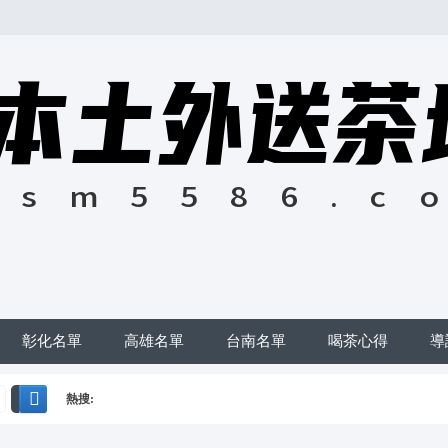
彰化名單
高雄名單
台南名單
喝茶心得
導
熱搜:
搜