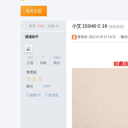
台
发布主题
灣
潼
小艾 153/40 C 19
查看:
1501
|
回復:
0
[複製鏈接]
潼
潼潼助手
發表於 2022-6-10 21:14:32
|
顯示
外
送
茶
713
5
3304
主題
回帖
積分
前戲很
坊
管理員
+
L
積分
3304
in
收聽TA
發消息
e:
o
n
s