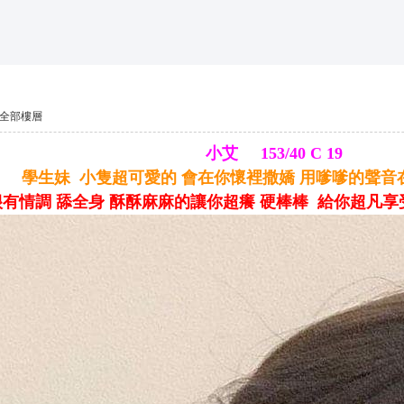
*活動*+賴*加賴*找小姐*Line*TG*telegram*約泡*定點*樓鳳*按
索
全部樓層
小艾 153/40 C 19
學生妹 小隻超可愛的 會在你懷裡撒嬌 用嗲嗲的聲
有情調 舔全身 酥酥麻麻的讓你超癢 硬棒棒 給你超凡享