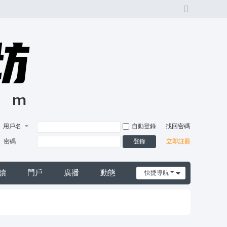
切
換
風
格
用戶名
自動登錄
找回密碼
登錄
密碼
立即註冊
讀
門戶
廣播
動態
快捷導航
日誌