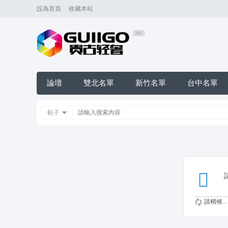
設為首頁
收藏本站
論壇
雙北名單
新竹名單
台中名單
帖子
請稍候...