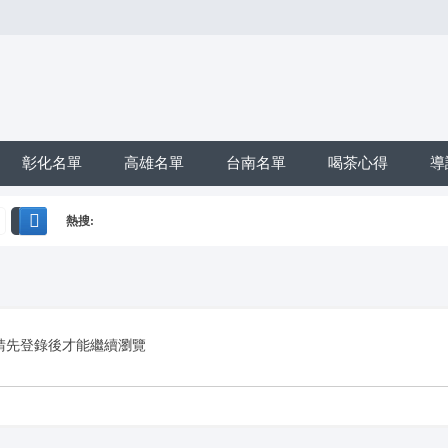
彰化名單
高雄名單
台南名單
喝茶心得
導
熱搜:
搜
*活動*+賴*加賴*找小姐*Line*TG*telegram*約泡*定點*樓鳳*按
索
請先登錄後才能繼續瀏覽