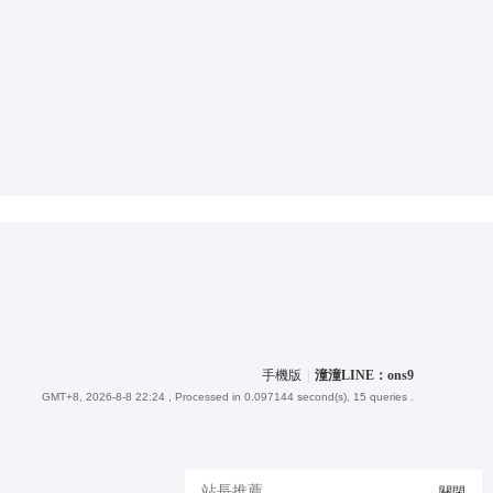
手機版
|
潼潼LINE：ons9
GMT+8, 2026-8-8 22:24
, Processed in 0.097144 second(s), 15 queries .
站長推薦
關閉