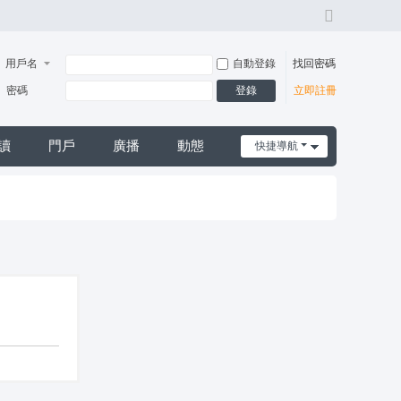
切
換
風
用戶名
自動登錄
找回密碼
格
登錄
密碼
立即註冊
讀
門戶
廣播
動態
快捷導航
日誌
摩*舒壓*外送茶*喝茶*茶坊*小姐*妹妹*約會*無套*個工*魚*漁汛*魚訊*賴*服務*內容*出差