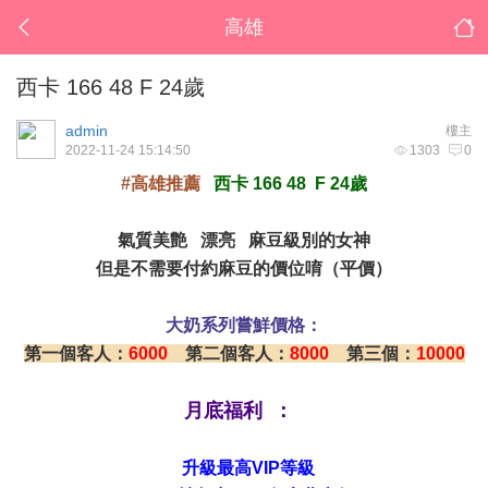
高雄
西卡 166 48 F 24歲
admin
樓主
2022-11-24 15:14:50
1303
0
#高雄推薦
西卡 166 48 F 24歲
氣質美艶 漂亮 麻豆級別的女神
但是不需要付約麻豆的價位唷（平價）
大奶系列嘗鮮價格：
第一個客人：
6000
第二個客人：
8000
第三個：
10000
月底福利 ：
升級最高VIP等級